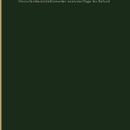
Omics-Testbereiche
Biomarker analysiert
Tage bis Befund